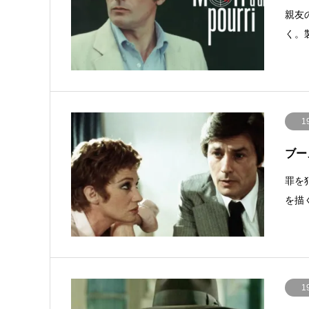
親友
く。
1
ブー
罪を
を描
1