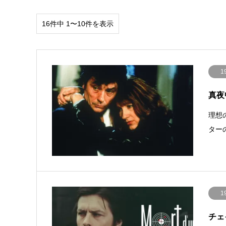
16件中 1〜10件を表示
1
真夜
理想
ター
1
チェイ