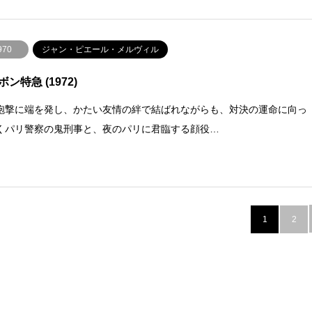
970
ジャン・ピエール・メルヴィル
ン特急 (1972)
砲撃に端を発し、かたい友情の絆で結ばれながらも、対決の運命に向っ
くパリ警察の鬼刑事と、夜のパリに君臨する顔役…
1
2