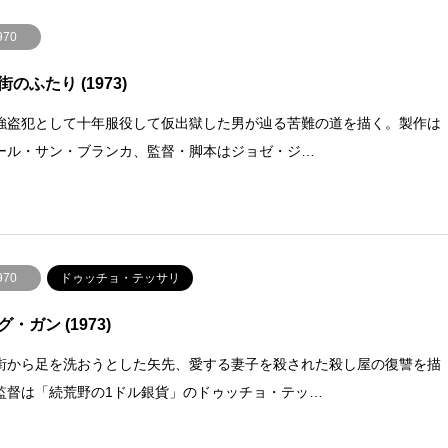
970
のふたり (1973)
強盗犯として十年服役して仮出獄した男が辿る苦難の道を描く。製作は
ール・サン・ブランカ、監督・脚本はジョゼ・ジ…
970
ドゥッチョ・テッサリ
・ガン (1973)
街から足を洗おうとした矢先、愛する妻子を殺された殺し屋の復讐を描
監督は「続荒野の1ドル銀貨」のドゥッチョ・テッ…