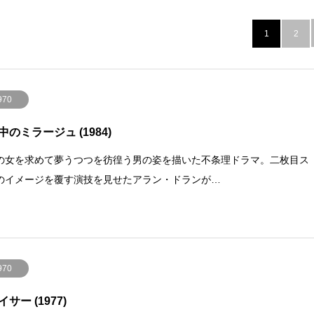
1
2
970
中のミラージュ (1984)
の女を求めて夢うつつを彷徨う男の姿を描いた不条理ドラマ。二枚目ス
のイメージを覆す演技を見せたアラン・ドランが…
970
サー (1977)