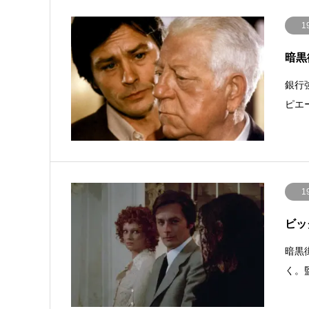
1
暗黒街
銀行
ピエ
1
ビッグ
暗黒
く。