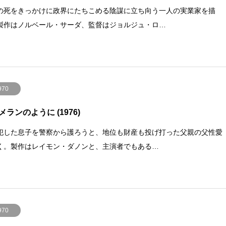
の死をきっかけに政界にたちこめる陰謀に立ち向う一人の実業家を描
製作はノルベール・サーダ、監督はジョルジュ・ロ…
970
メランのように (1976)
犯した息子を警察から護ろうと、地位も財産も投げ打った父親の父性愛
く。製作はレイモン・ダノンと、主演者でもある…
970