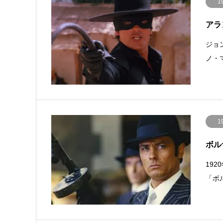
1
アラ
ジョ
ノ・
1
ボルサ
19
「ボ