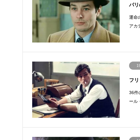
パリの
運命
アカ
1
フリ
36
ール