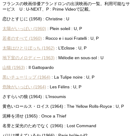
フランスの映画俳優アランドロンの出演映画の一覧。利用可能なサ
ービス U : U-NEXT、P : Prime Videoで記載。
恋ひとすじに (1958) : Christine : U
太陽がいっぱい (1960)
: Plein soleil : U, P
若者のすべて (1960)
: Rocco e i suoi Fratelli : U, P
太陽はひとりぼっち (1962)
: L’Eclisse : U, P
地下室のメロディー (1963)
: Mélodie en sous-sol : U
山猫 (1963)
: Il Gattopardo
黒いチューリップ (1964)
: La Tulipe noire : U, P
危険がいっぱい (1964)
: Les Félins : U, P
さすらいの狼 (1964) : L’Insoumis
黄色いロールス・ロイス (1964) : The Yellow Rolls-Royce : U, P
泥棒を消せ (1965) : Once a Thief
名誉と栄光のためでなく (1966) : Lost Command
パリは燃えているか (1966) : Paris brûle-t-il?