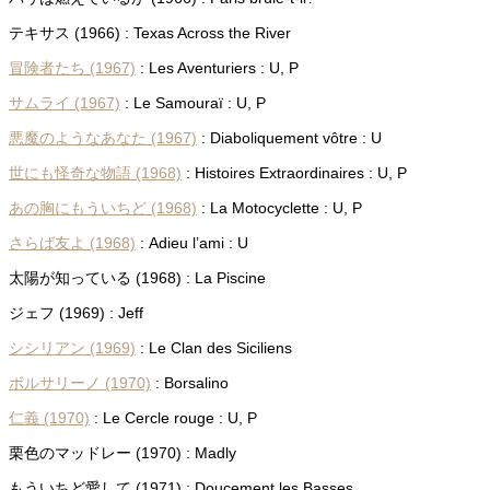
テキサス (1966) : Texas Across the River
冒険者たち (1967)
: Les Aventuriers : U, P
サムライ (1967)
: Le Samouraï : U, P
悪魔のようなあなた (1967)
: Diaboliquement vôtre : U
世にも怪奇な物語 (1968)
: Histoires Extraordinaires : U, P
あの胸にもういちど (1968)
: La Motocyclette : U, P
さらば友よ (1968)
: Adieu l’ami : U
太陽が知っている (1968) : La Piscine
ジェフ (1969) : Jeff
シシリアン (1969)
: Le Clan des Siciliens
ボルサリーノ (1970)
: Borsalino
仁義 (1970)
: Le Cercle rouge : U, P
栗色のマッドレー (1970) : Madly
もういちど愛して (1971) : Doucement les Basses